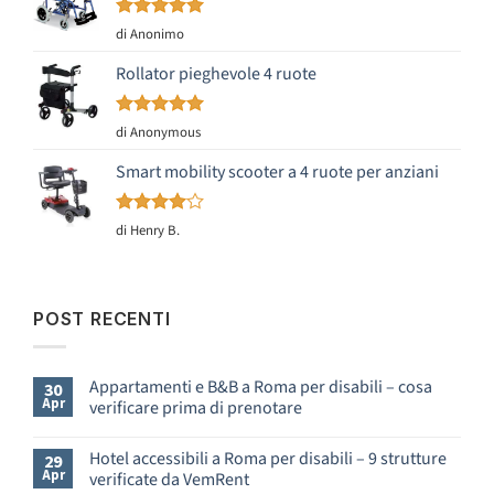
Valutato
5
di Anonimo
su 5
Rollator pieghevole 4 ruote
Valutato
5
di Anonymous
su 5
Smart mobility scooter a 4 ruote per anziani
Valutato
di Henry B.
4
su 5
POST RECENTI
Appartamenti e B&B a Roma per disabili – cosa
30
Apr
verificare prima di prenotare
Nessun
commento
Hotel accessibili a Roma per disabili – 9 strutture
29
su
Apr
verificate da VemRent
Appartamenti