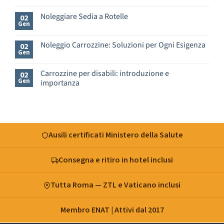
e
Nessun
B&B
commento
Noleggiare Sedia a Rotelle
a
02
su
Gen
Roma
Hotel
Nessun
per
accessibili
commento
disabili
a
su
Noleggio Carrozzine: Soluzioni per Ogni Esigenza
02
–
Roma
Noleggiare
Gen
cosa
Nessun
per
Sedia
verificare
commento
disabili
a
prima
su
–
Rotelle
Carrozzine per disabili: introduzione e
02
di
Noleggio
9
Gen
importanza
prenotare
Carrozzine:
strutture
Soluzioni
verificate
Nessun
per
da
commento
Ogni
su
VemRent
Esigenza
Carrozzine
per
disabili:
Ausili certificati Ministero della Salute
introduzione
e
importanza
Consegna e ritiro in hotel inclusi
Tutta Roma — ZTL e Vaticano inclusi
Membro ENAT | Attivi dal 2017