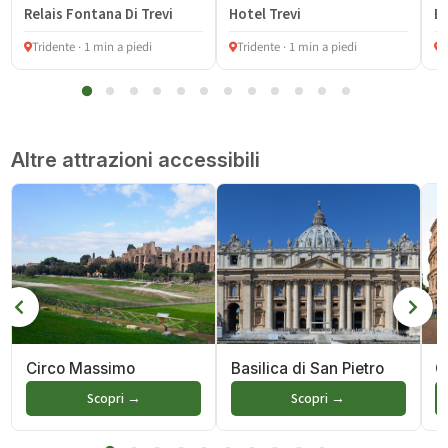
Relais Fontana Di Trevi
Hotel Trevi
Bo
Tridente · 1 min a piedi
Tridente · 1 min a piedi
T
Altre attrazioni accessibili
Circo Massimo
Basilica di San Pietro
C
Scopri →
Scopri →