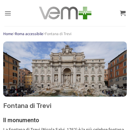
Salta
ai
contenuti
Home
Roma accessibile
Fontana di Trevi
Fontana di Trevi
Il monumento
La Fontana di Trevi (Nicola Salvi, 1762) è la più celebre fontana