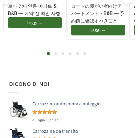
로마 장애인용 아파트 &
ローマの障がい者向けア
A
B&B — 예약 전 확인 사항
パートメント・B&B — 予
A
約前に確認すべきこと
G
Leggi →
Leggi →
DICONO DI NOI
Carrozzina autospinta a noleggio
Valutato
5
di Lygia Luchiari
su 5
Carrozzina da transito