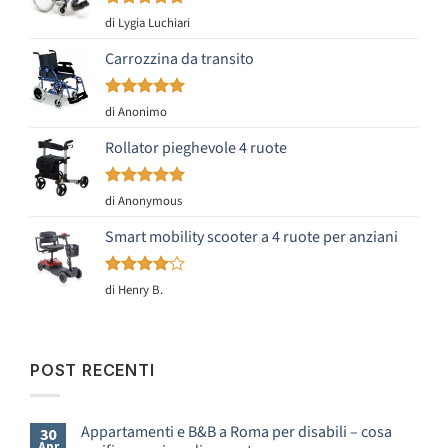
Valutato
5
di Lygia Luchiari
su 5
Carrozzina da transito
Valutato
5
di Anonimo
su 5
Rollator pieghevole 4 ruote
Valutato
5
di Anonymous
su 5
Smart mobility scooter a 4 ruote per anziani
Valutato
di Henry B.
4
su 5
POST RECENTI
Appartamenti e B&B a Roma per disabili – cosa
30
Apr