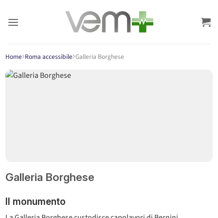
Salta
ai
contenuti
Home
Roma accessibile
Galleria Borghese
Galleria Borghese
Il monumento
La Galleria Borghese custodisce capolavori di Bernini,