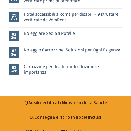
verificare prima di prenotare
Nessun
commento
Hotel accessibili a Roma per disabili – 9 strutture
29
su
Apr
verificate da VemRent
Appartamenti
e
Nessun
B&B
commento
Noleggiare Sedia a Rotelle
a
02
su
Gen
Roma
Hotel
Nessun
per
accessibili
commento
disabili
a
su
Noleggio Carrozzine: Soluzioni per Ogni Esigenza
02
–
Roma
Noleggiare
Gen
cosa
Nessun
per
Sedia
verificare
commento
disabili
a
prima
su
–
Rotelle
Carrozzine per disabili: introduzione e
02
di
Noleggio
9
Gen
importanza
prenotare
Carrozzine:
strutture
Soluzioni
verificate
Nessun
per
da
commento
Ogni
su
VemRent
Esigenza
Carrozzine
per
disabili:
Ausili certificati Ministero della Salute
introduzione
e
importanza
Consegna e ritiro in hotel inclusi