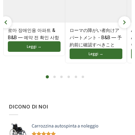
로마 장애인용 아파트 &
ローマの障がい者向けア
A
B&B — 예약 전 확인 사항
パートメント・B&B — 予
A
約前に確認すべきこと
G
Leggi →
Leggi →
DICONO DI NOI
Carrozzina autospinta a noleggio