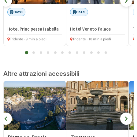
Hotel
Hotel
Hotel Principessa Isabella
Hotel Veneto Palace
T
Tridente · 9 min a piedi
Tridente · 10 min a piedi
P
Altre attrazioni accessibili