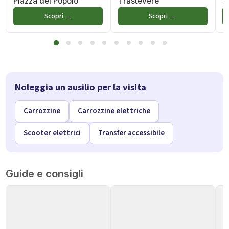
Piazza del Popolo
Trastevere
F
Scopri →
Scopri →
Noleggia un ausilio per la visita
Carrozzine
Carrozzine elettriche
Scooter elettrici
Transfer accessibile
Guide e consigli