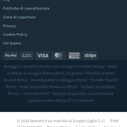
Politiche di cancellazione
Zona di copertura
Privacy
Cookie Policy
Chi Siamo
PayPal
Bank
Visa
MasterCard
American
Stripe
Transfer
Express
Noleggio carrozzine Roma
con consegna in hotel inclusa ·
Sedia
a rotelle a noleggio Roma
da €2,75/giorno ·
Mobility scooter
disabili Roma
·
Deambulatori a noleggio Roma
·
Transfer disabili
Roma
·
Hotel accessibili Roma
verificati ·
Turismo accessibile
Roma
— membro ENAT · Servizio disponibile su tutta Roma
incluso
centro storico ZTL
e Vaticano
© 2026 Vemrent è un marchio di Gruppo Giglio S.r.l. · P.IVA