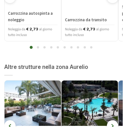
Sc
Carrozzina autospinta a
pi
noleggio
Carrozzina da transito
dis
Noleggia da
al giorno
Noleggia da
al giorno
Nol
€
2,73
€
2,73
tutto incluso
tutto incluso
tut
Altre strutture nella zona Aurelio