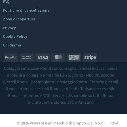
FAQ
Politiche di cancellazione
Zona di copertura
Privacy
Cookie Policy
Chi Siamo
PayPal
Bank
Visa
MasterCard
American
Stripe
Transfer
Express
Noleggio carrozzine Roma
con consegna in hotel inclusa ·
Sedia
a rotelle a noleggio Roma
da €2,75/giorno ·
Mobility scooter
disabili Roma
·
Deambulatori a noleggio Roma
·
Transfer disabili
Roma
·
Hotel accessibili Roma
verificati ·
Turismo accessibile
Roma
— membro ENAT · Servizio disponibile su tutta Roma
incluso
centro storico ZTL
e Vaticano
© 2026 Vemrent è un marchio di Gruppo Giglio S.r.l. · P.IVA