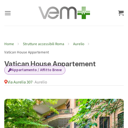
Salta
ai
contenuti
Home
Strutture accessibili Roma
Aurelio
Vatican House Appartement
Vatican House Appartement
Appartamento / Affitto Breve
Via Aurelia 307
· Aurelio