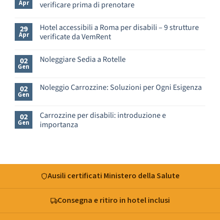
Apr
verificare prima di prenotare
Nessun
commento
Hotel accessibili a Roma per disabili – 9 strutture
29
su
Apr
verificate da VemRent
Appartamenti
e
Nessun
B&B
commento
Noleggiare Sedia a Rotelle
a
02
su
Gen
Roma
Hotel
Nessun
per
accessibili
commento
disabili
a
su
Noleggio Carrozzine: Soluzioni per Ogni Esigenza
02
–
Roma
Noleggiare
Gen
cosa
Nessun
per
Sedia
verificare
commento
disabili
a
prima
su
–
Rotelle
Carrozzine per disabili: introduzione e
02
di
Noleggio
9
Gen
importanza
prenotare
Carrozzine:
strutture
Soluzioni
verificate
Nessun
per
da
commento
Ogni
su
VemRent
Esigenza
Carrozzine
per
disabili:
Ausili certificati Ministero della Salute
introduzione
e
importanza
Consegna e ritiro in hotel inclusi