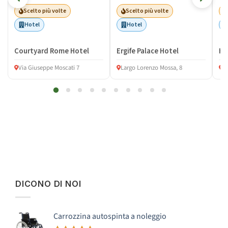
Scelto più volte
Scelto più volte
Hotel
Hotel
Courtyard Rome Hotel
Ergife Palace Hotel
Ho
Via Giuseppe Moscati 7
Largo Lorenzo Mossa, 8
V
DICONO DI NOI
Carrozzina autospinta a noleggio