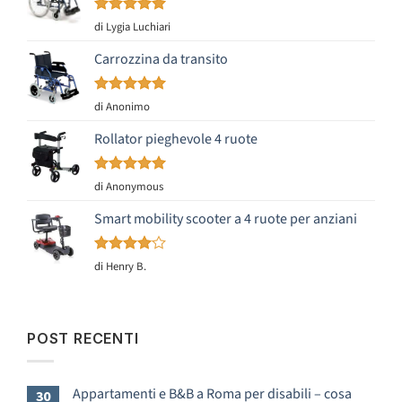
Valutato
5
di Lygia Luchiari
su 5
Carrozzina da transito
Valutato
5
di Anonimo
su 5
Rollator pieghevole 4 ruote
Valutato
5
di Anonymous
su 5
Smart mobility scooter a 4 ruote per anziani
Valutato
di Henry B.
4
su 5
POST RECENTI
Appartamenti e B&B a Roma per disabili – cosa
30