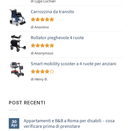
Valutato
5
di Lygia Luchiari
su 5
Carrozzina da transito
Valutato
5
di Anonimo
su 5
Rollator pieghevole 4 ruote
Valutato
5
di Anonymous
su 5
Smart mobility scooter a 4 ruote per anziani
Valutato
di Henry B.
4
su 5
POST RECENTI
Appartamenti e B&B a Roma per disabili – cosa
30
Apr
verificare prima di prenotare