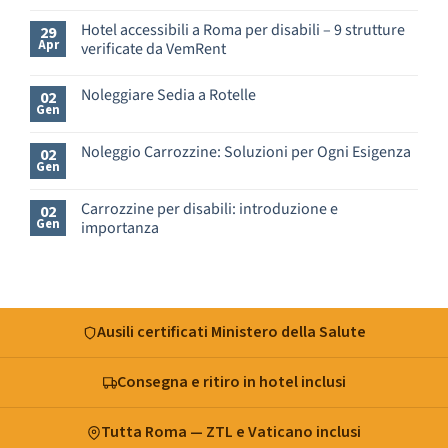
Nessun
commento
Hotel accessibili a Roma per disabili – 9 strutture
29
su
Apr
verificate da VemRent
Appartamenti
e
Nessun
B&B
commento
Noleggiare Sedia a Rotelle
a
02
su
Gen
Roma
Hotel
Nessun
per
accessibili
commento
disabili
a
su
Noleggio Carrozzine: Soluzioni per Ogni Esigenza
02
–
Roma
Noleggiare
Gen
cosa
Nessun
per
Sedia
verificare
commento
disabili
a
prima
su
–
Rotelle
Carrozzine per disabili: introduzione e
02
di
Noleggio
9
Gen
importanza
prenotare
Carrozzine:
strutture
Soluzioni
verificate
Nessun
per
da
commento
Ogni
su
VemRent
Esigenza
Carrozzine
per
disabili:
Ausili certificati Ministero della Salute
introduzione
e
importanza
Consegna e ritiro in hotel inclusi
Tutta Roma — ZTL e Vaticano inclusi