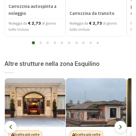
Carrozzina autospinta a
pi
noleggio
Carrozzina da transito
dis
Noleggia da
al giorno
Noleggia da
al giorno
Nol
€
2,73
€
2,73
tutto incluso
tutto incluso
tut
Altre strutture nella zona Esquilino
Scelto più volte
Scelto più volte