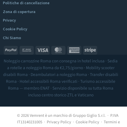
Politiche di cancellazione
Zona di copertura
Privacy
Cookie Policy
Chi Siamo
PayPal
Bank
Visa
MasterCard
American
Stripe
Transfer
Express
Noleggio carrozzine Roma
con consegna in hotel inclusa ·
Sedia
a rotelle a noleggio Roma
da €2,75/giorno ·
Mobility scooter
disabili Roma
·
Deambulatori a noleggio Roma
·
Transfer disabili
Roma
·
Hotel accessibili Roma
verificati ·
Turismo accessibile
Roma
— membro ENAT · Servizio disponibile su tutta Roma
incluso
centro storico ZTL
e Vaticano
© 2026 Vemrent è un marchio di Gruppo Giglio S.r.l. · P.IVA
IT13140231005 ·
Privacy Policy
·
Cookie Policy
·
Termini e