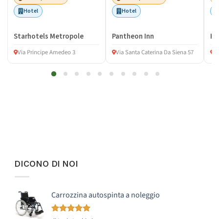
Hotel
Hotel
Starhotels Metropole
Pantheon Inn
Ho
Via Principe Amedeo 3
Via Santa Caterina Da Siena 57
Vi
DICONO DI NOI
Carrozzina autospinta a noleggio