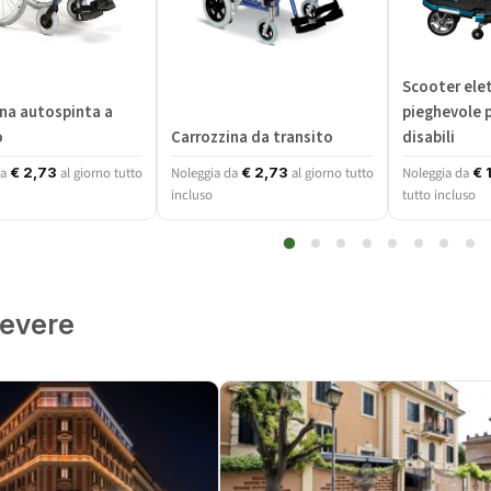
Scooter elet
na autospinta a
pieghevole p
o
Carrozzina da transito
disabili
da
al giorno tutto
Noleggia da
al giorno tutto
Noleggia da
€
2,73
€
2,73
€
1
incluso
tutto incluso
tevere