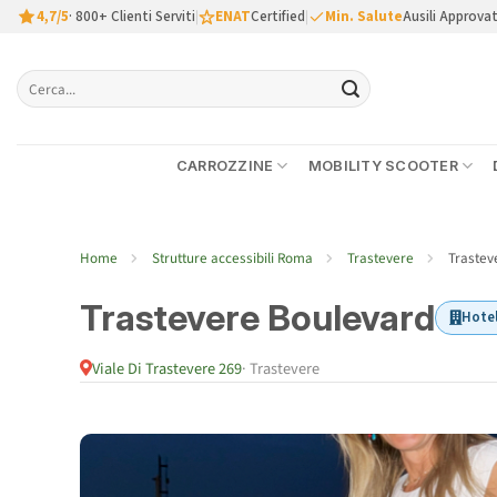
Salta
4,7/5
· 800+ Clienti Serviti
|
ENAT
Certified
|
Min. Salute
Ausili Approvat
ai
contenuti
Cerca:
CARROZZINE
MOBILITY SCOOTER
Home
Strutture accessibili Roma
Trastevere
Trastev
Trastevere Boulevard
Hote
Viale Di Trastevere 269
· Trastevere