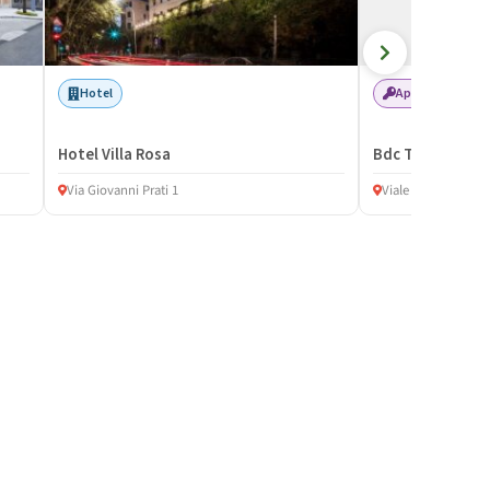
Hotel
Appartamento / 
Hotel Villa Rosa
Bdc Trastevere
Via Giovanni Prati 1
Viale Di Trastevere