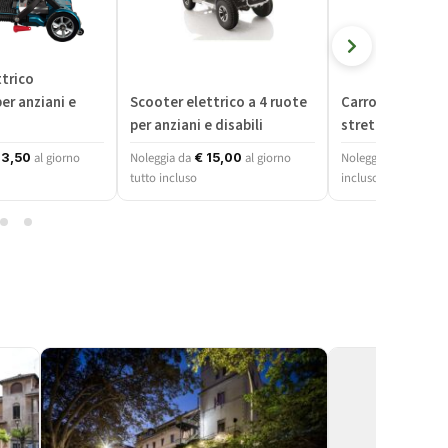
trico
er anziani e
Scooter elettrico a 4 ruote
Carrozzina per 
per anziani e disabili
stretti
al giorno
Noleggia da
al giorno
Noleggia da
3,50
€
15,00
€
3,00
tutto incluso
incluso