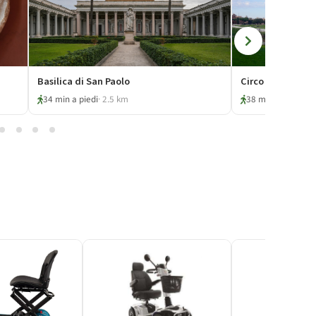
Basilica di San Paolo
Circo Massimo
34 min a piedi
· 2.5 km
38 min a piedi
· 2