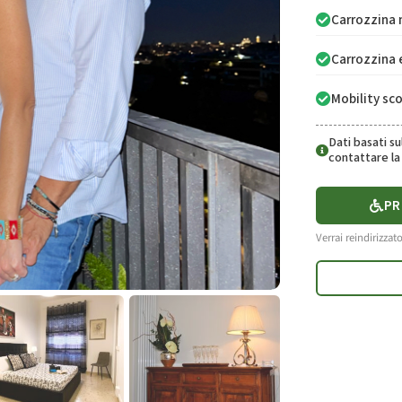
Carrozzina
Carrozzina 
Mobility sc
Dati basati s
contattare la 
PR
Verrai reindirizzato