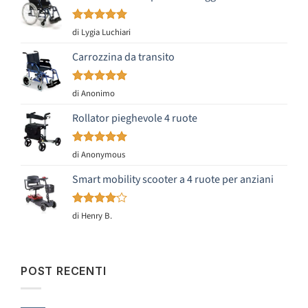
Valutato
5
di Lygia Luchiari
su 5
Carrozzina da transito
Valutato
5
di Anonimo
su 5
Rollator pieghevole 4 ruote
Valutato
5
di Anonymous
su 5
Smart mobility scooter a 4 ruote per anziani
Valutato
di Henry B.
4
su 5
POST RECENTI