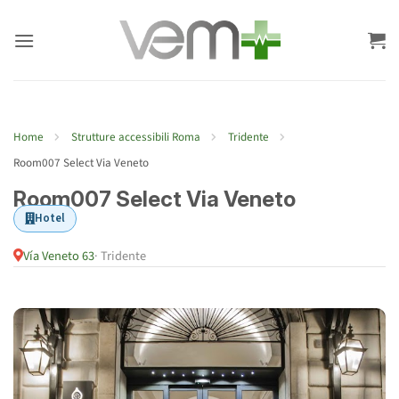
Salta
ai
contenuti
Home
Strutture accessibili Roma
Tridente
Room007 Select Via Veneto
Room007 Select Via Veneto
Hotel
Vía Veneto 63
· Tridente