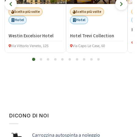
Scelto più volte
Scelto più volte
Hotel
Hotel
Ho
Westin Excelsior Hotel
Hotel Trevi Collection
P
Via Vittorio Veneto, 125
Via Capo Le Case, 60
7
DICONO DI NOI
Carrozzina autospinta a noleggio