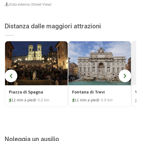
Vista esterna (Street View)
Distanza dalle maggiori attrazioni
Piazza di Spagna
Fontana di Trevi
Vi
12 min a piedi
· 0.8 km
11 min a piedi
· 0.9 km
1
Noleggia un ausilio