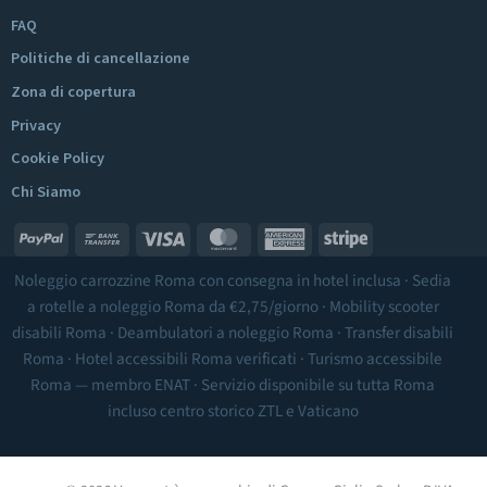
FAQ
Politiche di cancellazione
Zona di copertura
Privacy
Cookie Policy
Chi Siamo
PayPal
Bank
Visa
MasterCard
American
Stripe
Transfer
Express
Noleggio carrozzine Roma
con consegna in hotel inclusa ·
Sedia
a rotelle a noleggio Roma
da €2,75/giorno ·
Mobility scooter
disabili Roma
·
Deambulatori a noleggio Roma
·
Transfer disabili
Roma
·
Hotel accessibili Roma
verificati ·
Turismo accessibile
Roma
— membro ENAT · Servizio disponibile su tutta Roma
incluso
centro storico ZTL
e Vaticano