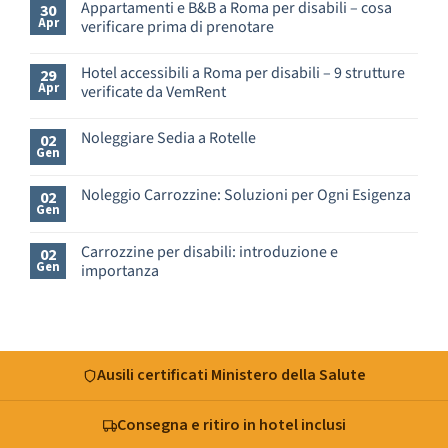
Appartamenti e B&B a Roma per disabili – cosa
30
Apr
verificare prima di prenotare
Nessun
commento
Hotel accessibili a Roma per disabili – 9 strutture
29
su
Apr
verificate da VemRent
Appartamenti
e
Nessun
B&B
commento
Noleggiare Sedia a Rotelle
a
02
su
Gen
Roma
Hotel
Nessun
per
accessibili
commento
disabili
a
su
Noleggio Carrozzine: Soluzioni per Ogni Esigenza
02
–
Roma
Noleggiare
Gen
cosa
Nessun
per
Sedia
verificare
commento
disabili
a
prima
su
–
Rotelle
Carrozzine per disabili: introduzione e
02
di
Noleggio
9
Gen
importanza
prenotare
Carrozzine:
strutture
Soluzioni
verificate
Nessun
per
da
commento
Ogni
su
VemRent
Esigenza
Carrozzine
per
disabili:
Ausili certificati Ministero della Salute
introduzione
e
importanza
Consegna e ritiro in hotel inclusi