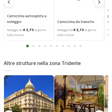
Sc
Carrozzina autospinta a
pi
noleggio
Carrozzina da transito
dis
Noleggia da
al giorno
Noleggia da
al giorno
Nol
€
2,73
€
2,73
tutto incluso
tutto incluso
tut
Altre strutture nella zona Tridente