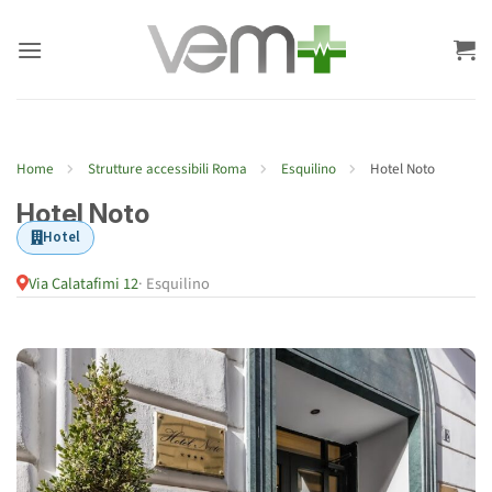
Salta
ai
contenuti
Home
Strutture accessibili Roma
Esquilino
Hotel Noto
Hotel Noto
Hotel
Via Calatafimi 12
· Esquilino