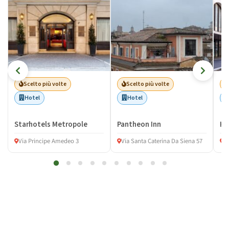
Scelto più volte
Scelto più volte
Hotel
Hotel
Starhotels Metropole
Pantheon Inn
Ho
Via Principe Amedeo 3
Via Santa Caterina Da Siena 57
V