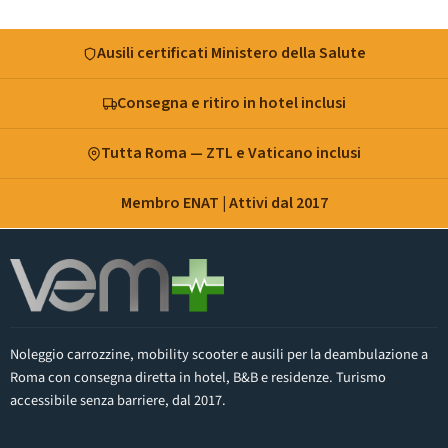
su
VemRent
Esigenza
Carrozzine
per
disabili:
Ausili certificati Ministero della Salute
introduzione
e
importanza
Consegna e ritiro in hotel inclusi
Tutta Roma — ZTL e Vaticano inclusi
Membro ENAT | Attivi dal 2017
Noleggio carrozzine, mobility scooter e ausili per la deambulazione a
Roma con consegna diretta in hotel, B&B e residenze. Turismo
accessibile senza barriere, dal 2017.