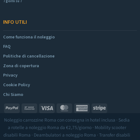
7 giorni su 7
INFO UTILI
Come funziona il noleggio
FAQ
Politiche di cancellazione
Zona di copertura
Privacy
Cookie Policy
Chi Siamo
PayPal
Bank
Visa
MasterCard
American
Stripe
Transfer
Express
Noleggio carrozzine Roma
con consegna in hotel inclusa ·
Sedia
a rotelle a noleggio Roma
da €2,75/giorno ·
Mobility scooter
disabili Roma
·
Deambulatori a noleggio Roma
·
Transfer disabili