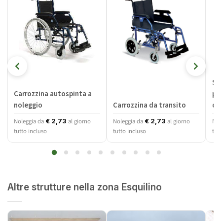
Sc
Carrozzina autospinta a
pi
noleggio
Carrozzina da transito
dis
Noleggia da
al giorno
Noleggia da
al giorno
Nol
€
2,73
€
2,73
tutto incluso
tutto incluso
tut
Altre strutture nella zona Esquilino