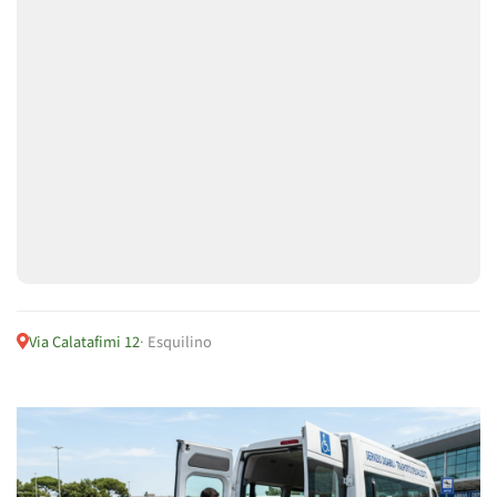
Via Calatafimi 12
· Esquilino