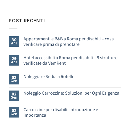
4
su 5
POST RECENTI
Appartamenti e B&B a Roma per disabili – cosa
30
Apr
verificare prima di prenotare
Nessun
commento
Hotel accessibili a Roma per disabili – 9 strutture
29
su
Apr
verificate da VemRent
Appartamenti
e
Nessun
B&B
commento
Noleggiare Sedia a Rotelle
a
02
su
Gen
Roma
Hotel
Nessun
per
accessibili
commento
disabili
a
su
Noleggio Carrozzine: Soluzioni per Ogni Esigenza
02
–
Roma
Noleggiare
Gen
cosa
Nessun
per
Sedia
verificare
commento
disabili
a
prima
su
–
Rotelle
Carrozzine per disabili: introduzione e
02
di
Noleggio
9
Gen
importanza
prenotare
Carrozzine:
strutture
Soluzioni
verificate
Nessun
per
da
commento
Ogni