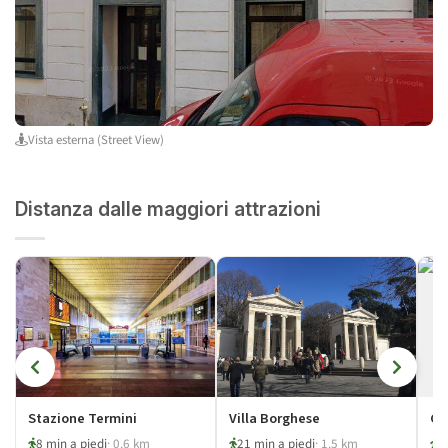
Vista esterna (Street View)
Distanza dalle maggiori attrazioni
Stazione Termini
Villa Borghese
Ga
8 min a piedi
· 0.6 km
21 min a piedi
· 1.5 km
2