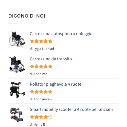
DICONO DI NOI
Carrozzina autospinta a noleggio
Valutato
5
di Lygia Luchiari
su 5
Carrozzina da transito
Valutato
5
di Anonimo
su 5
Rollator pieghevole 4 ruote
Valutato
5
di Anonymous
su 5
Smart mobility scooter a 4 ruote per anziani
Valutato
di Henry B.