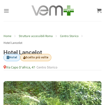
Salta
ai
contenuti
Home
Strutture accessibili Roma
Centro Storico
Hotel Lancelot
Hotel Lancelot
Hotel
Scelto più volte
Via Capo D'africa, 47
· Centro Storico