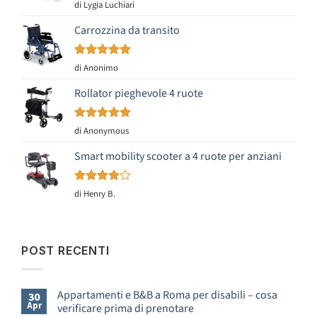
Valutato
5
di Lygia Luchiari
su 5
Carrozzina da transito
Valutato
5
di Anonimo
su 5
Rollator pieghevole 4 ruote
Valutato
5
di Anonymous
su 5
Smart mobility scooter a 4 ruote per anziani
Valutato
di Henry B.
4
su 5
POST RECENTI
Appartamenti e B&B a Roma per disabili – cosa
30
Apr
verificare prima di prenotare