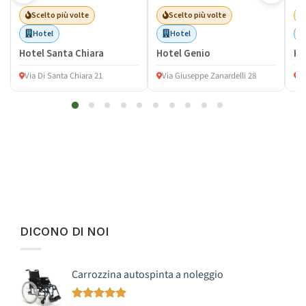
Scelto più volte
Scelto più volte
Hotel
Hotel
Hotel Santa Chiara
Hotel Genio
Ko
Via Di Santa Chiara 21
Via Giuseppe Zanardelli 28
V
DICONO DI NOI
Carrozzina autospinta a noleggio