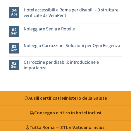
Nessun
commento
Hotel accessibili a Roma per disabili – 9 strutture
29
su
Apr
verificate da VemRent
Appartamenti
e
Nessun
B&B
commento
Noleggiare Sedia a Rotelle
a
02
su
Gen
Roma
Hotel
Nessun
per
accessibili
commento
disabili
a
su
Noleggio Carrozzine: Soluzioni per Ogni Esigenza
02
–
Roma
Noleggiare
Gen
cosa
Nessun
per
Sedia
verificare
commento
disabili
a
prima
su
–
Rotelle
Carrozzine per disabili: introduzione e
02
di
Noleggio
9
Gen
importanza
prenotare
Carrozzine:
strutture
Soluzioni
verificate
Nessun
per
da
commento
Ogni
su
VemRent
Esigenza
Carrozzine
per
disabili:
Ausili certificati Ministero della Salute
introduzione
e
importanza
Consegna e ritiro in hotel inclusi
Tutta Roma — ZTL e Vaticano inclusi