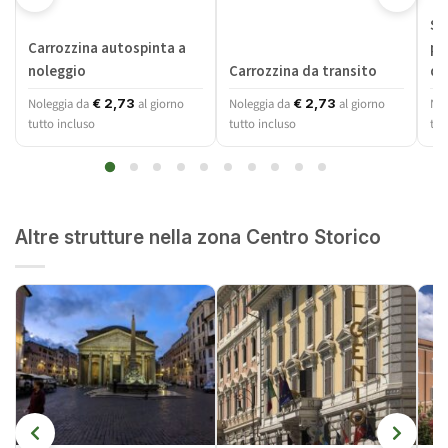
Sc
Carrozzina autospinta a
pi
noleggio
Carrozzina da transito
dis
Noleggia da
al giorno
Noleggia da
al giorno
Nol
€
2,73
€
2,73
tutto incluso
tutto incluso
tut
Altre strutture nella zona Centro Storico