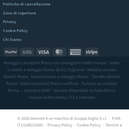
Politiche di cancellazione
Zona di copertura
Privacy
Cookie Policy
Chi Siamo
PayPal
Bank
Visa
MasterCard
American
Stripe
Transfer
Express
Noleggio carrozzine Roma
con consegna in hotel inclusa ·
Sedia
a rotelle a noleggio Roma
da €2,75/giorno ·
Mobility scooter
disabili Roma
·
Deambulatori a noleggio Roma
·
Transfer disabili
Roma
·
Hotel accessibili Roma
verificati ·
Turismo accessibile
Roma
— membro ENAT · Servizio disponibile su tutta Roma
incluso
centro storico ZTL
e Vaticano
© 2026 Vemrent è un marchio di Gruppo Giglio S.r.l. · P.IVA
IT13140231005 ·
Privacy Policy
·
Cookie Policy
·
Termini e