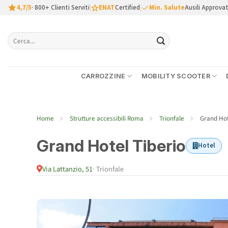
Salta
4,7/5
· 800+ Clienti Serviti
|
ENAT
Certified
|
Min. Salute
Ausili Approvat
ai
contenuti
Cerca:
CARROZZINE
MOBILITY SCOOTER
Home
Strutture accessibili Roma
Trionfale
Grand Hot
Grand Hotel Tiberio
Hotel
Via Lattanzio, 51
· Trionfale