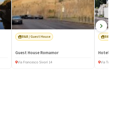
B&B / Guest House
B&B / Guest Ho
Guest House Romamor
Hotel Monastero
Via Francesco Sivori 14
Via Trionfale 179