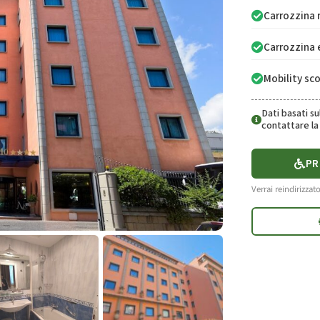
Carrozzina
Carrozzina 
Mobility sc
Dati basati s
contattare la 
PR
Verrai reindirizzato