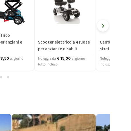
trico
er anziani e
Scooter elettrico a 4 ruote
Carrozzina per 
per anziani e disabili
stretti
al giorno
Noleggia da
al giorno
Noleggia da
3,50
€
15,00
€
3,00
tutto incluso
incluso