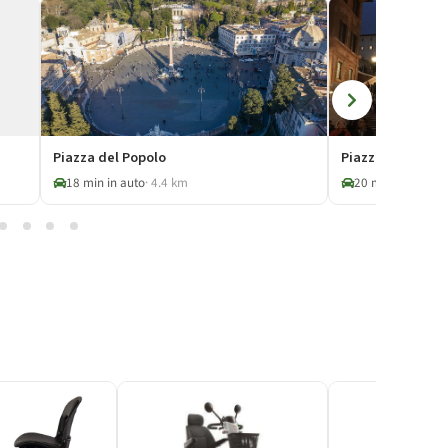
Piazza del Popolo
Piazza di Spagn
18 min in auto
· 4.4 km
20 min in auto
· 