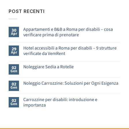
POST RECENTI
Appartamenti e B&B a Roma per disabili – cosa
30
Apr
verificare prima di prenotare
Nessun
commento
Hotel accessibili a Roma per disabili – 9 strutture
29
su
Apr
verificate da VemRent
Appartamenti
e
Nessun
B&B
commento
Noleggiare Sedia a Rotelle
a
02
su
Gen
Roma
Hotel
Nessun
per
accessibili
commento
disabili
a
su
Noleggio Carrozzine: Soluzioni per Ogni Esigenza
02
–
Roma
Noleggiare
Gen
cosa
Nessun
per
Sedia
verificare
commento
disabili
a
prima
su
–
Rotelle
Carrozzine per disabili: introduzione e
02
di
Noleggio
9
Gen
importanza
prenotare
Carrozzine:
strutture
Soluzioni
verificate
Nessun
per
da
commento
Ogni
su
VemRent
Esigenza
Carrozzine
per