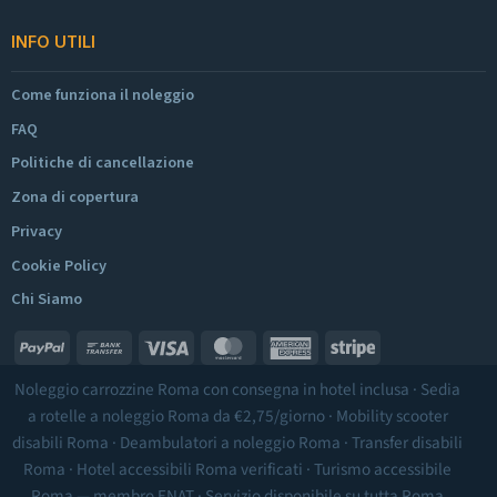
INFO UTILI
Come funziona il noleggio
FAQ
Politiche di cancellazione
Zona di copertura
Privacy
Cookie Policy
Chi Siamo
PayPal
Bank
Visa
MasterCard
American
Stripe
Transfer
Express
Noleggio carrozzine Roma
con consegna in hotel inclusa ·
Sedia
a rotelle a noleggio Roma
da €2,75/giorno ·
Mobility scooter
disabili Roma
·
Deambulatori a noleggio Roma
·
Transfer disabili
Roma
·
Hotel accessibili Roma
verificati ·
Turismo accessibile
Roma
— membro ENAT · Servizio disponibile su tutta Roma