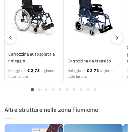
Sc
Carrozzina autospinta a
pi
noleggio
Carrozzina da transito
dis
Noleggia da
al giorno
Noleggia da
al giorno
Nol
€
2,73
€
2,73
tutto incluso
tutto incluso
tut
Altre strutture nella zona Fiumicino