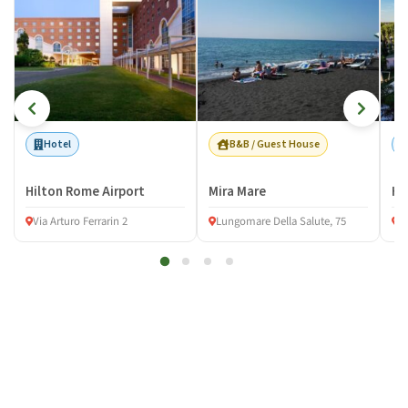
Hotel
B&B / Guest House
Hilton Rome Airport
Mira Mare
Ho
Via Arturo Ferrarin 2
Lungomare Della Salute, 75
V