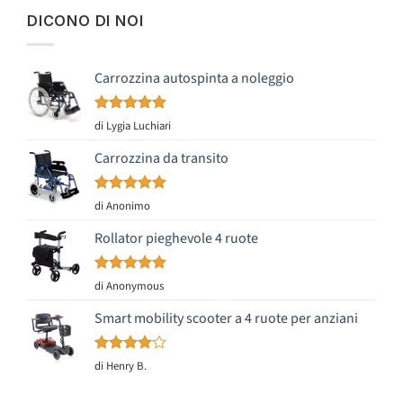
DICONO DI NOI
Carrozzina autospinta a noleggio
Valutato
5
di Lygia Luchiari
su 5
Carrozzina da transito
Valutato
5
di Anonimo
su 5
Rollator pieghevole 4 ruote
Valutato
5
di Anonymous
su 5
Smart mobility scooter a 4 ruote per anziani
Valutato
di Henry B.
4
su 5