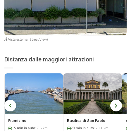
Vista esterna (Street View)
Distanza dalle maggiori attrazioni
Fiumicino
Basilica di San Paolo
Vi
15 min in auto
· 7.6 km
29 min in auto
· 29.1 km