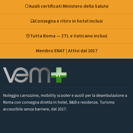
disabili:
Ausili certificati Ministero della Salute
introduzione
e
importanza
Consegna e ritiro in hotel inclusi
Tutta Roma — ZTL e Vaticano inclusi
Membro ENAT | Attivi dal 2017
Noleggio carrozzine, mobility scooter e ausili per la deambulazione a
Roma con consegna diretta in hotel, B&B e residenze. Turismo
accessibile senza barriere, dal 2017.